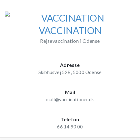
Skip
to
content
VACCINATION
Rejsevaccination i Odense
Adresse
Skibhusvej 52B, 5000 Odense
Mail
mail@vaccinationer.dk
Telefon
66 14 90 00