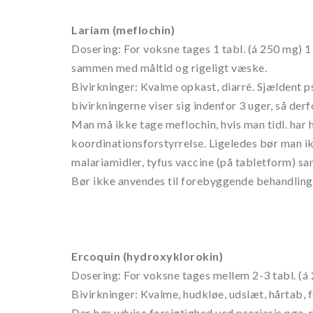
Lariam (meflochin)
Dosering: For voksne tages 1 tabl. (á 250 mg) 1 
sammen med måltid og rigeligt væske.
Bivirkninger: Kvalme opkast, diarré. Sjældent p
bivirkningerne viser sig indenfor 3 uger, så der
Man må ikke tage meflochin, hvis man tidl. har 
koordinationsforstyrrelse. Ligeledes bør man i
malariamidler, tyfus vaccine (på tabletform) sa
Bør ikke anvendes til forebyggende behandling 
Ercoquin (hydroxyklorokin)
Dosering: For voksne tages mellem 2-3 tabl. (á 2
Bivirkninger: Kvalme, hudkløe, udslæt, hårtab,
Der bør udvise forsigtighed ved psoriasis pga.