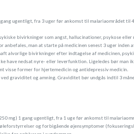
gang ugentligt, fra 3 uger før ankomst til malariaområdet til 4
sykiske bivirkninger som angst, hallucinationer, psykose eller
for anbefales, man at starte på medicinen senest 3 uger inden af
haft alvorlige bivirkninger efter indtagelse af medicinen, psy
kke have nedsat nyre- eller leverfunktion. Ligeledes bør man
mt visse former for hjertemedicin og antidepressiv medicin.
ved graviditet og amning. Graviditet bør undgås indtil 3 mån
50 mg) 1 gang ugentligt, fra 1 uge før ankomst til malariaområd
 føleforstyrrelser og forbigående øjensymptomer (fokusering
 risiko for opblussen i sygdommen.