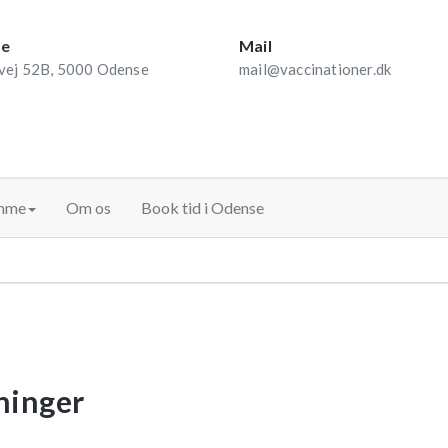
se
Mail
vej 52B, 5000 Odense
mail@vaccinationer.dk
mme
Om os
Book tid i Odense
ninger