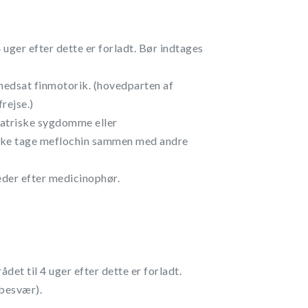
 uger efter dette er forladt. Bør indtages
 nedsat finmotorik. (hovedparten af
rejse.)
kiatriske sygdomme eller
 ikke tage meflochin sammen med andre
eder efter medicinophør.
et til 4 uger efter dette er forladt.
sbesvær).