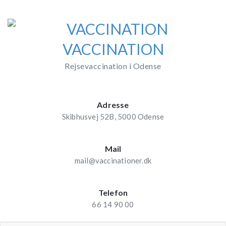
Skip
to
content
VACCINATION
Rejsevaccination i Odense
Adresse
Skibhusvej 52B, 5000 Odense
Mail
mail@vaccinationer.dk
Telefon
66 14 90 00