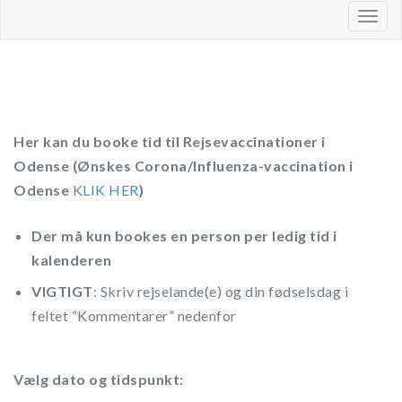
Togg
navig
Her kan du booke tid til Rejsevaccinationer i
Odense (Ønskes Corona/Influenza-vaccination i
Odense
KLIK HER
)
Der må kun bookes en person per ledig tid i
kalenderen
VIGTIGT
: Skriv rejselande(e) og din fødselsdag i
feltet “Kommentarer” nedenfor
Vælg dato og tidspunkt: