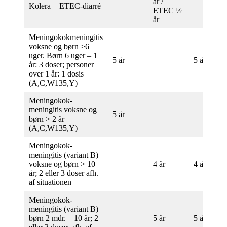
år /
Kolera + ETEC-diarré
ETEC ½
år
Meningokokmeningitis
voksne og børn >6
uger. Børn 6 uger – 1
5 år
5 år
år: 3 doser; personer
over 1 år: 1 dosis
(A,C,W135,Y)
Meningokok-
meningitis voksne og
5 år
børn > 2 år
(A,C,W135,Y)
Meningokok-
meningitis (variant B)
voksne og børn > 10
4 år
4 år
år; 2 eller 3 doser afh.
af situationen
Meningokok-
meningitis (variant B)
børn 2 mdr. – 10 år; 2
5 år
5 år