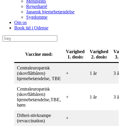
Meningitis
Rejsediarré
Japansk hjernebetændelse
Sygdomme
Om os
Book tid i Odense
Varighed
Varighed
Varighed
Vaccine mod:
1. dosis:
2. dosis:
3. dosis:
Centraleuropæisk
(skovflåtbåren)
+
1 år
3 år
hjernebetændelse, TBE
Centraleuropæisk
(skovflåtbåren)
+
1 år
3 år
hjernebetændelse,TBE,
børn
Difteri-stivkrampe
+
(revaccination)