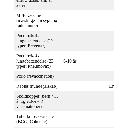
eller 3 doser, afh. af
alder
MFR vaccine
(mæslinge-fåresyge og
røde hunde)
Pneumokok-
lungebetændelse (13
typer; Prevenar)
Pneumokok-
lungebetændelse (23
6-10 år
typer; Pneumovax)
Polio (revaccination)
Rabies (hundegalskab)
Livslang
Skoldkopper (børn >13
år og voksne 2
vaccinationer)
Tuberkulose-vaccine
(BCG; Calmette)