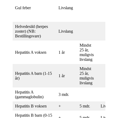
Gul feber
Livslang
Helvedesild (herpes
zoster) (NB:
Livslang
Bestillingsvare)
Mindst
25 år,
Hepatitis A voksen
1 år
muligvis
livslang
Mindst
Hepatitis A barn (1-15
25 år,
1 år
år)
muligvis
livslang
Hepatitis A
3 mdr.
(gammaglobulin)
Hepatitis B voksen
+
5 mdr.
Livslang
Hepatitis B barn (0-15
+
5 mdr.
Livslang