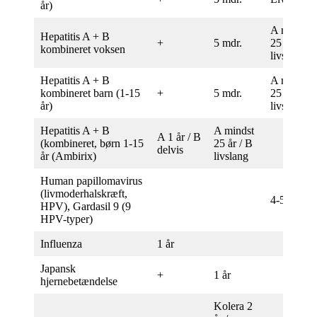
år)
A mindst
Hepatitis A + B
+
5 mdr.
25 år / B
kombineret voksen
livslang
Hepatitis A + B
A mindst
kombineret barn (1-15
+
5 mdr.
25 år / B
år)
livslang
Hepatitis A + B
A mindst
A 1 år / B
(kombineret, børn 1-15
25 år / B
delvis
år (Ambirix)
livslang
Human papillomavirus
(livmoderhalskræft,
4-5 år
HPV), Gardasil 9 (9
HPV-typer)
Influenza
1 år
Japansk
+
1 år
hjernebetændelse
Kolera 2