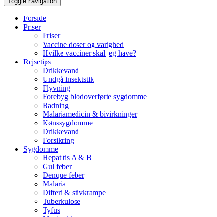
Toggle navigation
Forside
Priser
Priser
Vaccine doser og varighed
Hvilke vacciner skal jeg have?
Rejsetips
Drikkevand
Undgå insektstik
Flyvning
Forebyg blodoverførte sygdomme
Badning
Malariamedicin & bivirkninger
Kønssygdomme
Drikkevand
Forsikring
Sygdomme
Hepatitis A & B
Gul feber
Denque feber
Malaria
Difteri & stivkrampe
Tuberkulose
Tyfus